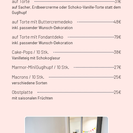
auf Torte
31€
auf Sacher, Erdbeercrerme oder Schoko-Vanille-Torte statt dem
Guglhupf
auf Torte mit Buttercremedeko
48€
inkl. passender Wunsch-Dekoration
auf Torte mit Fondantdeko
79€
inkl. passender Wunsch-Dekoration
Cake-Pops / 10 Stk.
38€
Vanilleteig mit Schokoglasur
Marmor-MiniGuglhupf / 10 Stk.
27€
Macrons / 10 Stk.
25€
verschiedene Sorten
Obstplatte
25€
mit saisonalen Früchten