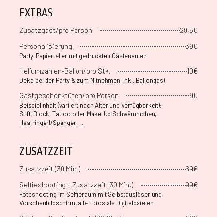
EXTRAS
Zusatzgast/pro Person
29,5€
Personalisierung
39€
Party-Papierteller mit gedruckten Gästenamen
Heliumzahlen-Ballon/pro Stk.
10€
Deko bei der Party & zum Mitnehmen, inkl. Ballongas)
Gastgeschenktüten/pro Person
9€
Beispielinhalt (variiert nach Alter und Verfügbarkeit):
Stift, Block, Tattoo oder Make-Up Schwämmchen,
Haarringerl/Spangerl, ...
ZUSATZZEIT
Zusatzzeit (30 Min.)
69€
Selfieshooting + Zusatzzeit (30 Min.)
99€
Fotoshooting im Selfieraum mit Selbstauslöser und
Vorschaubildschirm, alle Fotos als Digitaldateien