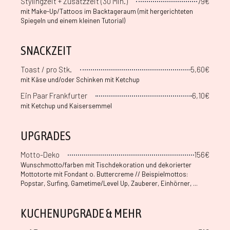
Stylingzeit + Zusatzzeit (30 Min.)
79€
mit Make-Up/Tattoos im Backtageraum (mit hergerichteten
Spiegeln und einem kleinen Tutorial)
SNACKZEIT
Toast / pro Stk.
5,60€
mit Käse und/oder Schinken mit Ketchup
Ein Paar Frankfurter
6,10€
mit Ketchup und Kaisersemmel
UPGRADES
Motto-Deko
156€
Wunschmotto/farben mit Tischdekoration und dekorierter
Mottotorte mit Fondant o. Buttercreme // Beispielmottos:
Popstar, Surfing, Gametime/Level Up, Zauberer, Einhörner, ...
KUCHENUPGRADE & MEHR