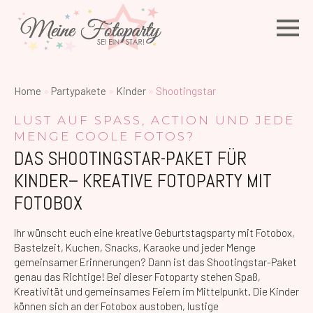
Home
»
Partypakete
»
Kinder
»
Shootingstar
LUST AUF SPASS, ACTION UND JEDE M
ENGE COOLE FOTOS?
DAS SHOOTINGSTAR-PAKET FÜR
KINDER– KREATIVE FOTOPARTY MIT
FOTOBOX
Ihr wünscht euch eine kreative Geburtstagsparty mit Fotobox,
Bastelzeit, Kuchen, Snacks, Karaoke und jeder Menge
gemeinsamer Erinnerungen? Dann ist das Shootingstar-Paket
genau das Richtige! Bei dieser Fotoparty stehen Spaß,
Kreativität und gemeinsames Feiern im Mittelpunkt. Die Kinder
können sich an der Fotobox austoben, lustige