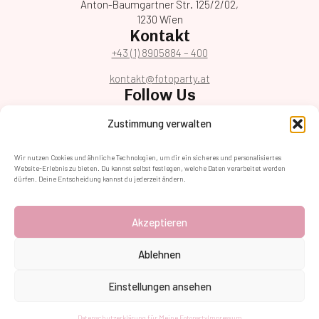
Anton-Baumgartner Str. 125/2/02,
1230 Wien
Kontakt
+43 (1) 8905884 – 400
kontakt@fotoparty.at
Follow Us
Zustimmung verwalten
Wir nutzen Cookies und ähnliche Technologien, um dir ein sicheres und personalisiertes
Website-Erlebnis zu bieten. Du kannst selbst festlegen, welche Daten verarbeitet werden
dürfen. Deine Entscheidung kannst du jederzeit ändern.
©2026 Meine Fotoparty | Promin GmbH
Anfrage
Partypakete
Fotopakete
Datenschutz
Impressum
Akzeptieren
Ablehnen
Einstellungen ansehen
Datenschutzerklärung für Meine Fotoparty
Impressum