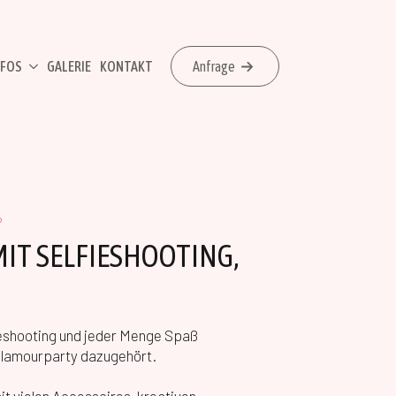
NFOS
GALERIE
KONTAKT
Anfrage
?
IT SELFIESHOOTING,
fieshooting und jeder Menge Spaß
 Glamourparty dazugehört.