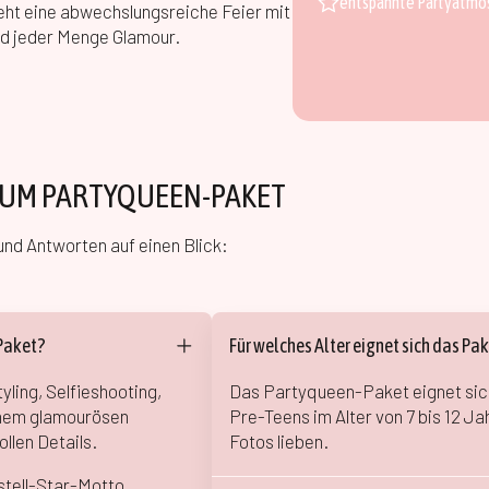
entspannte Partyatmos
eht eine abwechslungsreiche Feier mit
nd jeder Menge Glamour.
ZUM PARTYQUEEN-PAKET
und Antworten auf einen Blick:
Paket?
Für welches Alter eignet sich das Pa
ling, Selfieshooting,
Das Partyqueen-Paket eignet sic
inem glamourösen
Pre-Teens im Alter von 7 bis 12 Ja
ollen Details.
Fotos lieben.
stell-Star-Motto