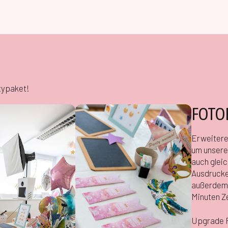
rtypaket!
FOTO
Erweitere
um unsere
auch glei
Ausdrucke
außerdem 
Minuten Ze
Upgrade F