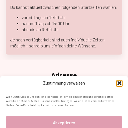
Du kannst aktuell zwischen folgenden Startzeiten wählen:
vormittags ab 10:00 Uhr
nachmittags ab 15:00 Uhr
abends ab 19:00 Uhr
Je nach Verfügbarkeit sind auch individuelle Zeiten
möglich – schreib uns einfach deine Wünsche.
Adresse
Anton-Baumgartner Str. 125/2/02,
Zustimmung verwalten
1230 Wien
Kontakt
Wir nutzen Cookies und ähnliche Technologien, um dir ein sicheres und personalisiertes
+43 (1) 8905884 – 400
Website-Erlebnis zu bieten. Du kannst selbst festlegen, welche Daten verarbeitet werden
dürfen. Deine Entscheidung kannst du jederzeit ändern.
kontakt@fotoparty.at
Follow Us
Akzeptieren