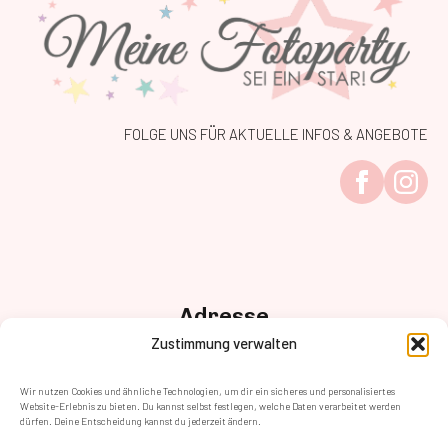
FOLGE UNS FÜR AKTUELLE INFOS & ANGEBOTE
Adresse
Anton-Baumgartner Str. 125/2/02,
Zustimmung verwalten
1230 Wien
Kontakt
Wir nutzen Cookies und ähnliche Technologien, um dir ein sicheres und personalisiertes
+43 (1) 8905884 – 400
Website-Erlebnis zu bieten. Du kannst selbst festlegen, welche Daten verarbeitet werden
dürfen. Deine Entscheidung kannst du jederzeit ändern.
kontakt@fotoparty.at