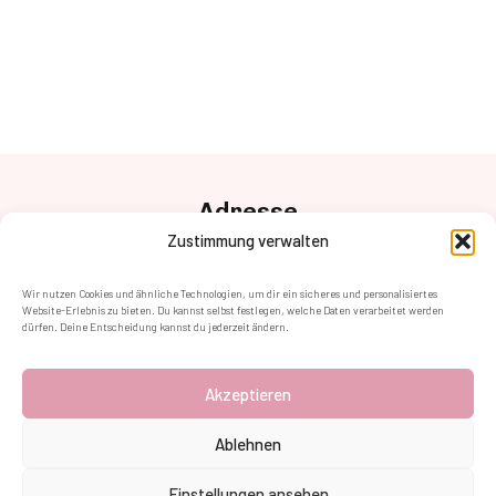
Adresse
Anton-Baumgartner Str. 125/2/02,
Zustimmung verwalten
1230 Wien
Kontakt
Wir nutzen Cookies und ähnliche Technologien, um dir ein sicheres und personalisiertes
+43 (1) 8905884 – 400
Website-Erlebnis zu bieten. Du kannst selbst festlegen, welche Daten verarbeitet werden
dürfen. Deine Entscheidung kannst du jederzeit ändern.
kontakt@fotoparty.at
Follow Us
Akzeptieren
Ablehnen
Einstellungen ansehen