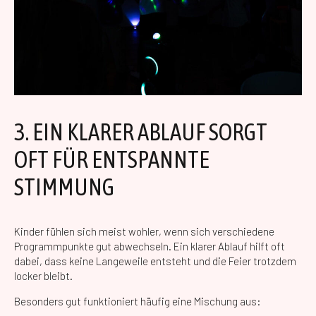
3. EIN KLARER ABLAUF SORGT
OFT FÜR ENTSPANNTE
STIMMUNG
Kinder fühlen sich meist wohler, wenn sich verschiedene
Programmpunkte gut abwechseln. Ein klarer Ablauf hilft oft
dabei, dass keine Langeweile entsteht und die Feier trotzdem
locker bleibt.
Besonders gut funktioniert häufig eine Mischung aus: