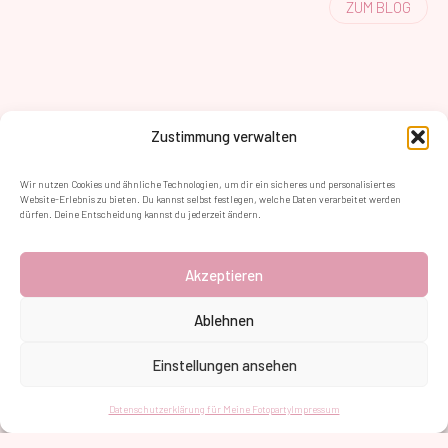
ZUM BLOG
Zustimmung verwalten
Wir nutzen Cookies und ähnliche Technologien, um dir ein sicheres und personalisiertes
Website-Erlebnis zu bieten. Du kannst selbst festlegen, welche Daten verarbeitet werden
dürfen. Deine Entscheidung kannst du jederzeit ändern.
FOLGE UNS FÜR AKTUELLE INFOS & ANGEBOTE
Akzeptieren
Ablehnen
Einstellungen ansehen
Datenschutzerklärung für Meine Fotoparty
Impressum