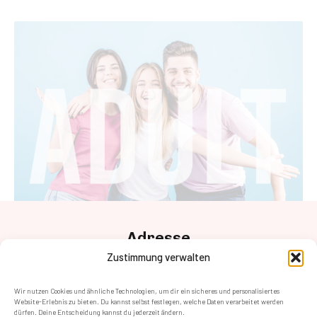
Adresse
Anton-Baumgartner Str. 125/2/02,
Zustimmung verwalten
1230 Wien
Kontakt
Wir nutzen Cookies und ähnliche Technologien, um dir ein sicheres und personalisiertes
+43 (1) 8905884 – 400
Website-Erlebnis zu bieten. Du kannst selbst festlegen, welche Daten verarbeitet werden
dürfen. Deine Entscheidung kannst du jederzeit ändern.